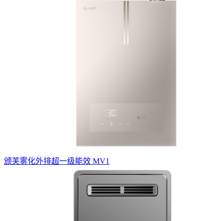
​颁芙雾化外排超一级能效 MV1