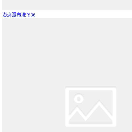
澎湃瀑布洗 Y36