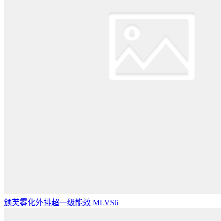
颁芙雾化外排超一级能效 MLVS6