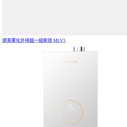
颁芙雾化外排超一级能效 MLV5