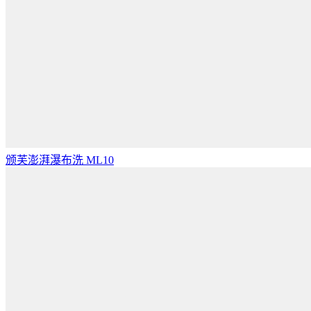
颁芙澎湃瀑布洗 ML10