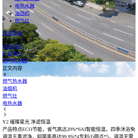
电热水器
油烟机
燃气灶
电话咨询
燃气热水器
HOME
产品中心
燃气热水器
正文内容
燃气热水器
油烟机
燃气灶
电热水器
Y2 璀璨星光 净滤恒温
产品特点ECO节能，省气高达20%*6AI智能恒温，四季沐浴免
调温五重滤净，抑菌率高达99.9%*4专利小圆点*5，调温无需