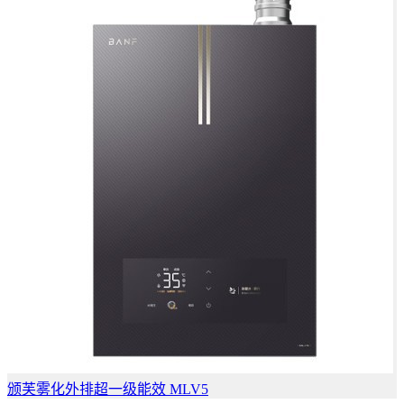
颁芙雾化外排超一级能效 MLV5