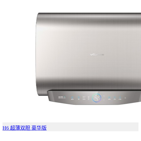
H6 超薄双胆 豪华版