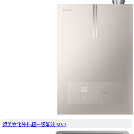
​颁芙雾化外排超一级能效 MV1