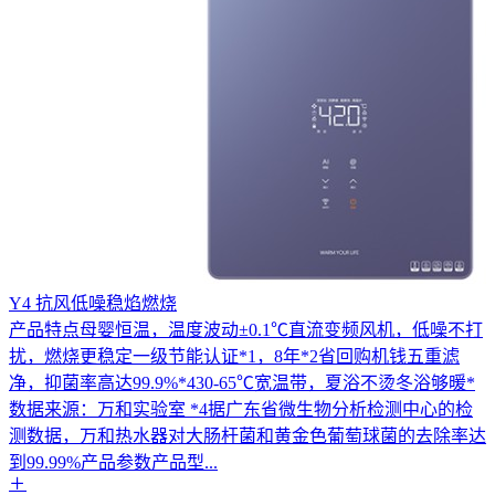
燃气热水器
燃气热水器
Y4 抗风低噪稳焰燃烧
产品特点母婴恒温，温度波动±0.1℃直流变频风机，低噪不打
扰，燃烧更稳定一级节能认证*1，8年*2省回购机钱五重滤
净，抑菌率高达99.9%*430-65℃宽温带，夏浴不烫冬浴够暖*
数据来源：万和实验室 *4据广东省微生物分析检测中心的检
测数据，万和热水器对大肠杆菌和黄金色葡萄球菌的去除率达
到99.99%产品参数产品型...