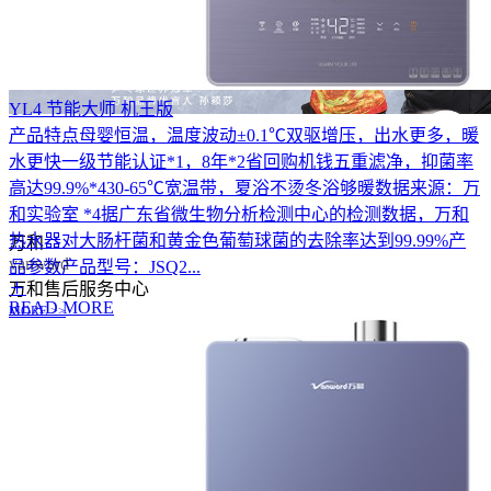
YL4 节能大师 机王版
产品特点母婴恒温，温度波动±0.1℃双驱增压，出水更多，暖
水更快一级节能认证*1，8年*2省回购机钱五重滤净，抑菌率
高达99.9%*430-65℃宽温带，夏浴不烫冬浴够暖数据来源：万
和实验室 *4据广东省微生物分析检测中心的检测数据，万和
热水器对大肠杆菌和黄金色葡萄球菌的去除率达到99.99%产
万和
vanward
品参数产品型号：JSQ2...
万和售后服务中心
READ MORE
MORE >>
01
/
03
新品推荐
燃气热水器
燃气热水器