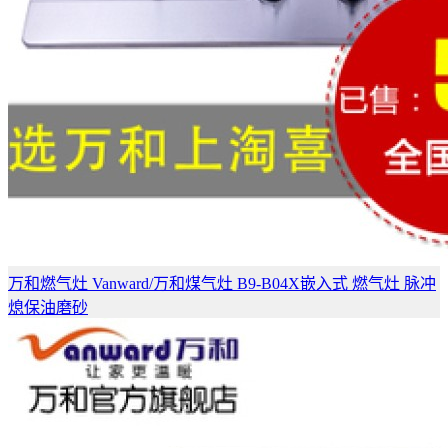
万和燃气灶 Vanward/万和煤气灶 B9-B04X嵌入式 燃气灶 脉冲
熄保油磨砂