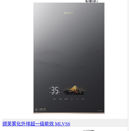
颁芙雾化外排超一级能效 MLVS6