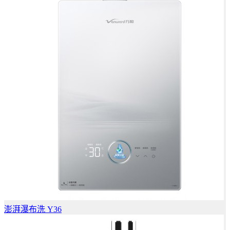
澎湃瀑布洗 Y36