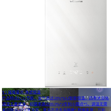
电热水器
油烟机
燃气灶
电话咨询
Y2 璀璨星光 净滤恒温
产品特点ECO节能，省气高达20%*6AI智能恒温，四季沐浴免
调温五重滤净，抑菌率高达99.9%*4专利小圆点*5，调温无需
来回跑30-65℃宽温带，夏浴不烫冬浴够暖* 数据来源：万和