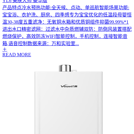
YL6 美肤大师 豪华版
产品特点冷水预热功能:全天候、点动、单巡航智能场景功能:
宝宝浴、衣护洗、厨房、四季感专为宝宝优化的低温段母婴恒
温30-38度五重滤净：无氧铜水箱和优质铜组件抑菌99.99%*1
进出水口精密滤网：过滤水中杂质燃辅双防：防倒风装置搭配
燃烧保护，高效防冻WIFI智能控制，手机控制，连接智能音
箱,语音控制数据来源：万和实验室...
READ MORE