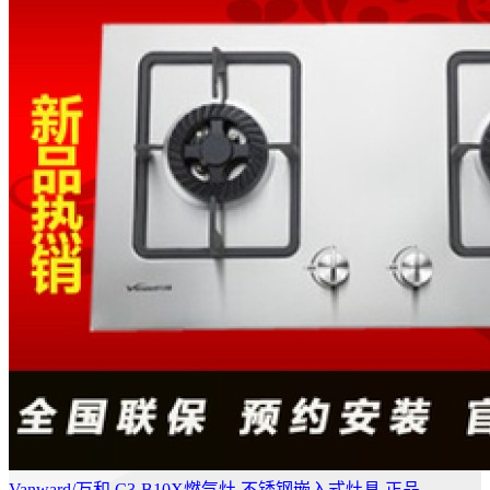
Vanward/万和 C3-B10X燃气灶 不锈钢嵌入式灶具 正品