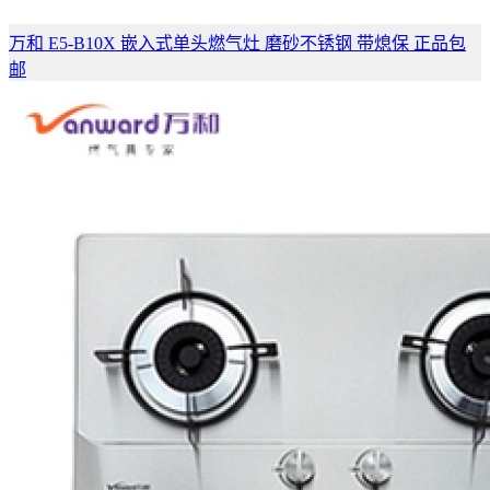
万和 E5-B10X 嵌入式单头燃气灶 磨砂不锈钢 带熄保 正品包
邮