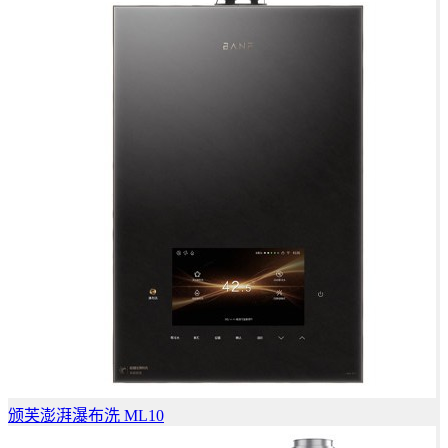
颁芙澎湃瀑布洗 ML10