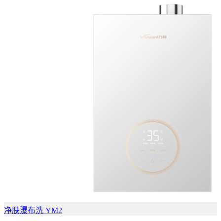
净肤瀑布洗 YM2