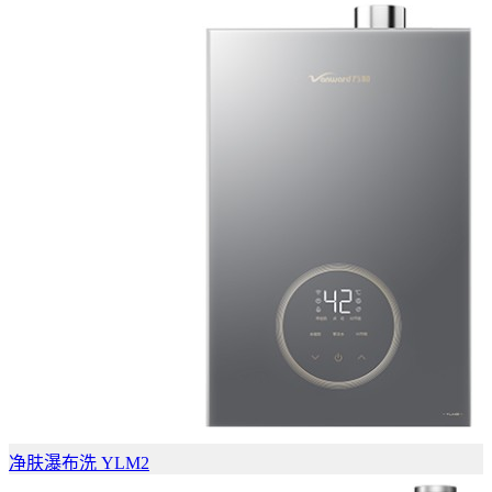
净肤瀑布洗 YLM2