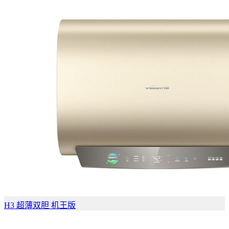
H3 超薄双胆 机王版