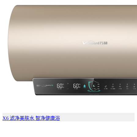
X6 滤净美肤水 智净健康浴