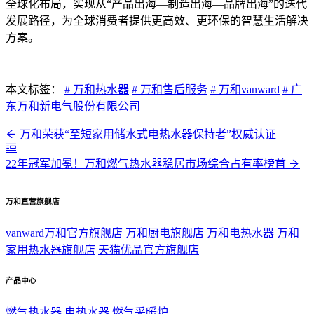
全球化布局，实现从“产品出海—制造出海—品牌出海”的迭代
发展路径，为全球消费者提供更高效、更环保的智慧生活解决
方案。
本文标签：
# 万和热水器
# 万和售后服务
# 万和vanward
# 广
东万和新电气股份有限公司
万和荣获“至短家用储水式电热水器保持者”权威认证
22年冠军加冕！万和燃气热水器稳居市场综合占有率榜首
万和直营旗舰店
vanward万和官方旗舰店
万和厨电旗舰店
万和电热水器
万和
家用热水器旗舰店
天猫优品官方旗舰店
产品中心
燃气热水器
电热水器
燃气采暖炉