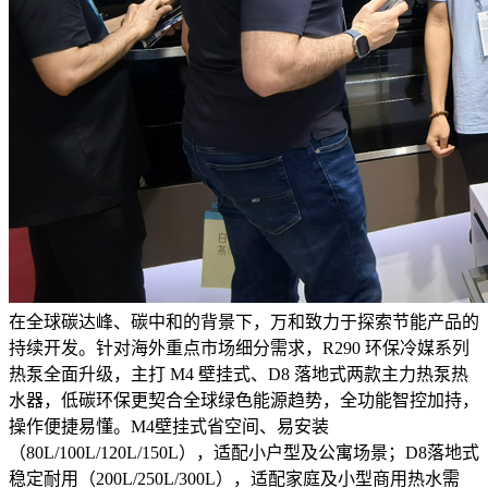
在全球碳达峰、碳中和的背景下，万和致力于探索节能产品的
持续开发。针对海外重点市场细分需求，R290 环保冷媒系列
热泵全面升级，主打 M4 壁挂式、D8 落地式两款主力热泵热
水器，低碳环保更契合全球绿色能源趋势，全功能智控加持，
操作便捷易懂。M4壁挂式省空间、易安装
（80L/100L/120L/150L），适配小户型及公寓场景；D8落地式
稳定耐用（200L/250L/300L），适配家庭及小型商用热水需