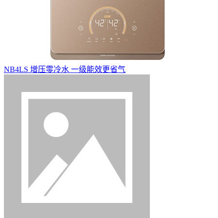
NB4LS 增压零冷水 一级能效更省气