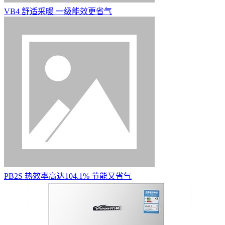
VB4 舒适采暖 一级能效更省气
PB2S 热效率高达104.1% 节能又省气