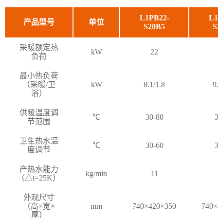
L1PB22-
L1
产品型号
单位
S20B5
S
采暖额定热
kW
22
负荷
最小热负荷
（采暖/卫
kW
8.1/1.8
9
浴）
供暖温度调
℃
30-80
3
节范围
卫生热水温
℃
30-60
3
度调节
产热水能力
kg/min
11
（△t=25K）
外观尺寸
（高×宽×
mm
740×420×350
740×
厚）